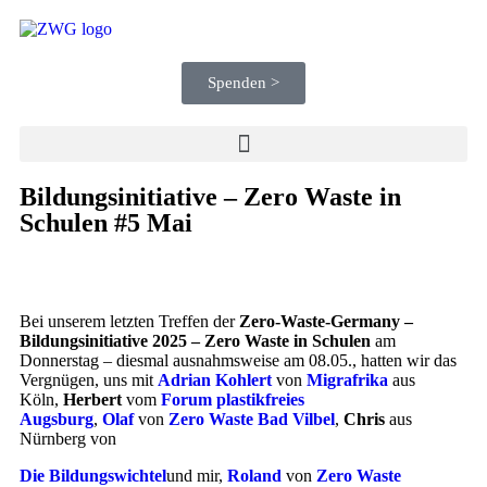
Spenden >
Bildungsinitiative – Zero Waste in
Schulen #5 Mai
Bei unserem letzten Treffen der
Zero-Waste-Germany –
Bildungsinitiative 2025 – Zero Waste in Schulen
am
Donnerstag – diesmal ausnahmsweise am 08.05., hatten wir das
Vergnügen, uns mit
Adrian Kohlert
von
Migrafrika
aus
Köln,
Herbert
vom
Forum plastikfreies
Augsburg
,
Olaf
von
Zero Waste Bad Vilbel
,
Chris
aus
Nürnberg von
Die Bildungswichtel
und mir,
Roland
von
Zero Waste