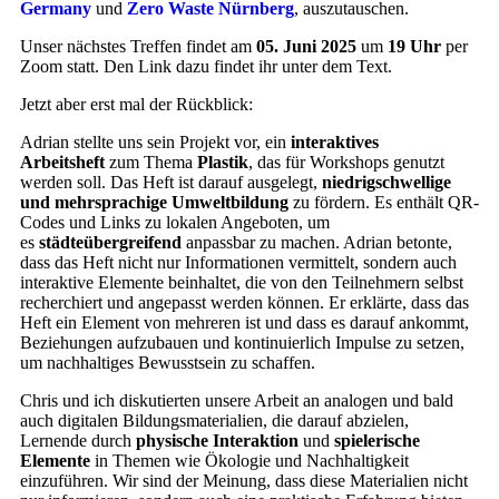
Germany
und
Zero Waste Nürnberg
, auszutauschen.
Unser nächstes Treffen findet am
05. Juni 2025
um
19 Uhr
per
Zoom statt. Den Link dazu findet ihr unter dem Text.
Jetzt aber erst mal der Rückblick:
Adrian stellte uns sein Projekt vor, ein
interaktives
Arbeitsheft
zum Thema
Plastik
, das für Workshops genutzt
werden soll. Das Heft ist darauf ausgelegt,
niedrigschwellige
und mehrsprachige Umweltbildung
zu fördern. Es enthält QR-
Codes und Links zu lokalen Angeboten, um
es
städteübergreifend
anpassbar zu machen. Adrian betonte,
dass das Heft nicht nur Informationen vermittelt, sondern auch
interaktive Elemente beinhaltet, die von den Teilnehmern selbst
recherchiert und angepasst werden können. Er erklärte, dass das
Heft ein Element von mehreren ist und dass es darauf ankommt,
Beziehungen aufzubauen und kontinuierlich Impulse zu setzen,
um nachhaltiges Bewusstsein zu schaffen.
Chris und ich diskutierten unsere Arbeit an analogen und bald
auch digitalen Bildungsmaterialien, die darauf abzielen,
Lernende durch
physische Interaktion
und
spielerische
Elemente
in Themen wie Ökologie und Nachhaltigkeit
einzuführen. Wir sind der Meinung, dass diese Materialien nicht