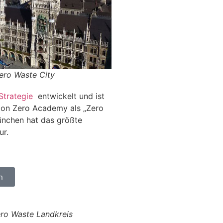
ero Waste City
Strategie
entwickelt und ist
ion Zero Academy als „Zero
ünchen hat das größte
ur.
n
ero Waste Landkreis