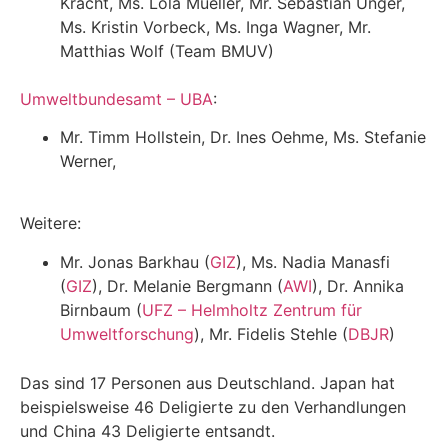
Kracht, Ms. Lola Mueller, Mr. Sebastian Unger,
Ms. Kristin Vorbeck, Ms. Inga Wagner, Mr.
Matthias Wolf (Team BMUV)
Umweltbundesamt – UBA
:
Mr. Timm Hollstein, Dr. Ines Oehme, Ms. Stefanie
Werner,
Weitere:
Mr. Jonas Barkhau (
GIZ
), Ms. Nadia Manasfi
(
GIZ
), Dr. Melanie Bergmann (
AWI
), Dr. Annika
Birnbaum (
UFZ – Helmholtz Zentrum für
Umweltforschung
), Mr. Fidelis Stehle (
DBJR
)
Das sind 17 Personen aus Deutschland. Japan hat
beispielsweise 46 Deligierte zu den Verhandlungen
und China 43 Deligierte entsandt.