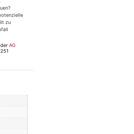
t
auen?
otenzielle
lt zu
fall
 der
AG
 251