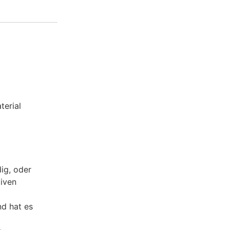
terial
ig, oder
tiven
nd hat es