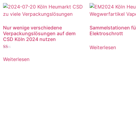
Nur wenige verschiedene
Sammelstationen fü
Verpackungslösungen auf dem
Elektroschrott
CSD Köln 2024 nutzen
Weiterlesen
Bewertet
mit
Weiterlesen
1.00
von
5