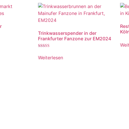
r
Res
Köl
Trinkwasserspender in der
Frankfurter Fanzone zur EM2024
Wei
Bewertet
mit
Weiterlesen
4.00
von 5