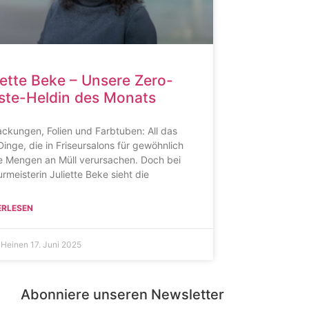
iette Beke – Unsere Zero-
te-Heldin des Monats
ckungen, Folien und Farbtuben: All das
Dinge, die in Friseursalons für gewöhnlich
e Mengen an Müll verursachen. Doch bei
urmeisterin Juliette Beke sieht die
ERLESEN
 Heinen
17. Juni 2025
Abonniere unseren Newsletter